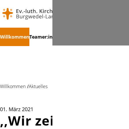
Navigation
Suchen
Willkommen
Teamer:in
Jugendkonvent
Kinder
Jugendlich
überspringen
Willkommen
Aktuelles
01. März 2021
,,Wir zeigen uns"