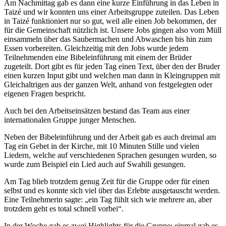
Am Nachmittag gab es dann eine kurze Einführung in das Leben in
Taizé und wir konnten uns einer Arbeitsgruppe zuteilen. Das Leben
in Taizé funktioniert nur so gut, weil alle einen Job bekommen, der
für die Gemeinschaft nützlich ist. Unsere Jobs gingen also vom Müll
einsammeln über das Saubermachen und Abwaschen bis hin zum
Essen vorbereiten. Gleichzeitig mit den Jobs wurde jedem
Teilnehmenden eine Bibeleinführung mit einem der Brüder
zugeteilt. Dort gibt es für jeden Tag einen Text, über den der Bruder
einen kurzen Input gibt und welchen man dann in Kleingruppen mit
Gleichaltrigen aus der ganzen Welt, anhand von festgelegten oder
eigenen Fragen bespricht.
Auch bei den Arbeitseinsätzen bestand das Team aus einer
internationalen Gruppe junger Menschen.
Neben der Bibeleinführung und der Arbeit gab es auch dreimal am
Tag ein Gebet in der Kirche, mit 10 Minuten Stille und vielen
Liedern, welche auf verschiedenen Sprachen gesungen wurden, so
wurde zum Beispiel ein Lied auch auf Swahili gesungen.
Am Tag blieb trotzdem genug Zeit für die Gruppe oder für einen
selbst und es konnte sich viel über das Erlebte ausgetauscht werden.
Eine Teilnehmerin sagte: „ein Tag fühlt sich wie mehrere an, aber
trotzdem geht es total schnell vorbei“.
In der Woche gab es zwei Highlights für die Gruppe: einmal gab es