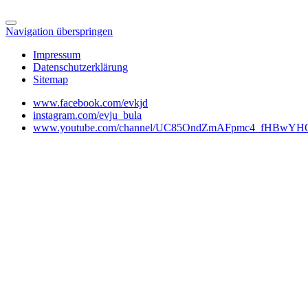
Navigation überspringen
Impressum
Datenschutzerklärung
Sitemap
www.facebook.com/evkjd
instagram.com/evju_bula
www.youtube.com/channel/UC85OndZmAFpmc4_fHBwYHO