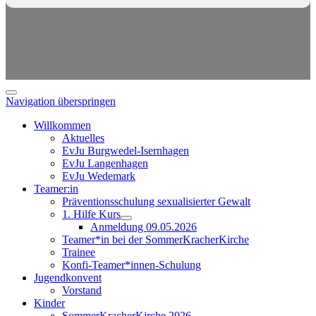
Navigation überspringen
Willkommen
Aktuelles
EvJu Burgwedel-Isernhagen
EvJu Langenhagen
EvJu Wedemark
Teamer:in
Präventionsschulung sexualisierter Gewalt
1. Hilfe Kurs
Anmeldung 09.05.2026
Teamer*in bei der SommerKracherKirche
Trainee
Konfi-Teamer*innen-Schulung
Jugendkonvent
Vorstand
Kinder
SommerKracherKirche 2026