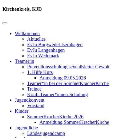
Kirchenkreis, KJD
Willkommen
Aktuelles
EvJu Burgwedel-Isernhagen
EvJu Langenhagen
EvJu Wedemark
Teamer:in
Präventionsschulung sexualisierter Gewalt
1. Hilfe Kurs
Anmeldung 09.05.2026
Teamer*in bei der SommerKracherKirche
Trainee
Konfi-Teamer*innen-Schulung
Jugendkonvent
Vorstand
Kinder
SommerKracherKirche 2026
Anmeldung SommerKracherKirche
Jugendliche
Landesjugendcamp