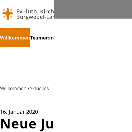
Navigation
Suchen
Willkommen
Teamer:in
Jugendkonvent
Kinder
Jugendlich
überspringen
Willkommen
Aktuelles
16. Januar 2020
Neue Jugendband