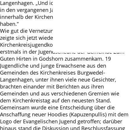
Langenhagen. „Und ich freue mich darüber, dass wir
in den vergangenen Jahren für die Vernetzung
innerhalb der Kirchenkreisjugend schon viel erreicht
haben.“
Wie gut die Vernetzung bereits vorangekommen ist,
zeigte sich jetzt wieder bei der jüngsten Sitzung des
Kirchenkreisjugendkonvents, der Anfang Februar
erstmals in der Jugendscheune der Gemeinde Zum
Guten Hirten in Godshorn zusammenkam. 19
Jugendliche und junge Erwachsene aus den
Gemeinden des Kirchenkreises Burgwedel-
Langenhagen, unter ihnen viele neue Gesichter,
brachten einander mit Berichten aus ihren
Gemeinden und aus verschiedenen Gremien wie
dem Kirchenkreistag auf den neuesten Stand.
Gemeinsam wurde eine Entscheidung über die
Anschaffung neuer Hoodies (Kapuzenpullis) mit dem
Logo der Evangelischen Jugend getroffen; darüber
hinaus stand die Diskussion und Beschlussfassung