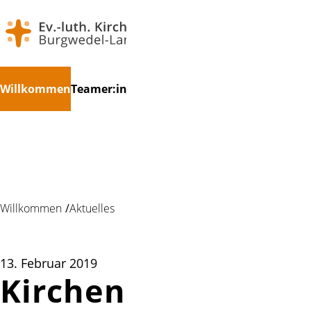
Navigation
Suchen
Willkommen
Teamer:in
Jugendkonvent
Kinder
Jugendlich
überspringen
Willkommen
Aktuelles
13. Februar 2019
Kirchenkreis-