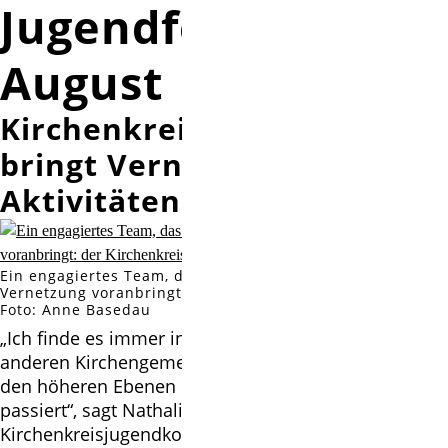
Jugendfestival im
August
Kirchenkreisjugendkonvent
bringt Vernetzung und
Aktivitäten voran
Ein engagiertes Team, das Themen setzt und die
Vernetzung voranbringt: der Kirchenkreisjugendkonvent.
Foto: Anne Basedau
„Ich finde es immer interessant, zu hören, was in den
anderen Kirchengemeinden so los ist und was auf
den höheren Ebenen der Evangelischen Jugend
passiert“, sagt Nathalie Schneider vom
Kirchenkreisjugendkonvent (KKJK) Burgwedel-