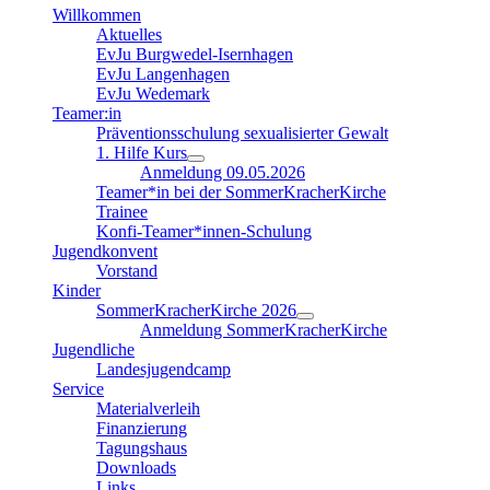
Willkommen
Aktuelles
EvJu Burgwedel-Isernhagen
EvJu Langenhagen
EvJu Wedemark
Teamer:in
Präventionsschulung sexualisierter Gewalt
1. Hilfe Kurs
Anmeldung 09.05.2026
Teamer*in bei der SommerKracherKirche
Trainee
Konfi-Teamer*innen-Schulung
Jugendkonvent
Vorstand
Kinder
SommerKracherKirche 2026
Anmeldung SommerKracherKirche
Jugendliche
Landesjugendcamp
Service
Materialverleih
Finanzierung
Tagungshaus
Downloads
Links