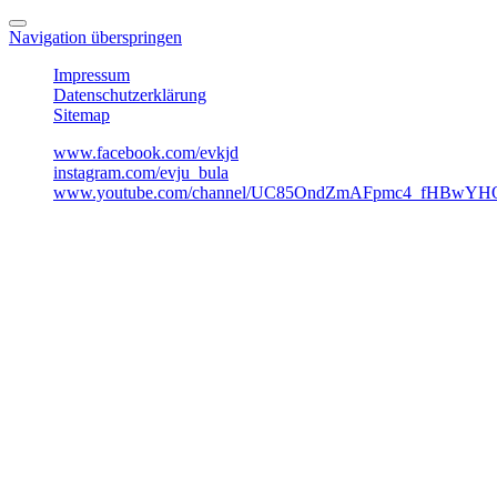
Navigation überspringen
Impressum
Datenschutzerklärung
Sitemap
www.facebook.com/evkjd
instagram.com/evju_bula
www.youtube.com/channel/UC85OndZmAFpmc4_fHBwYHO