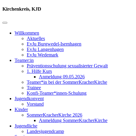
Kirchenkreis, KJD
Willkommen
Aktuelles
EvJu Burgwedel-Isernhagen
EvJu Langenhagen
EvJu Wedemark
Teamer:in
Präventionsschulung sexualisierter Gewalt
1. Hilfe Kurs
Anmeldung 09.05.2026
Teamer*in bei der SommerKracherKirche
Trainee
Konfi-Teamer*innen-Schulung
Jugendkonvent
Vorstand
Kinder
SommerKracherKirche 2026
Anmeldung SommerKracherKirche
Jugendliche
Landesjugendcamp