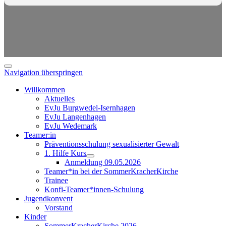
Navigation überspringen
Willkommen
Aktuelles
EvJu Burgwedel-Isernhagen
EvJu Langenhagen
EvJu Wedemark
Teamer:in
Präventionsschulung sexualisierter Gewalt
1. Hilfe Kurs
Anmeldung 09.05.2026
Teamer*in bei der SommerKracherKirche
Trainee
Konfi-Teamer*innen-Schulung
Jugendkonvent
Vorstand
Kinder
SommerKracherKirche 2026