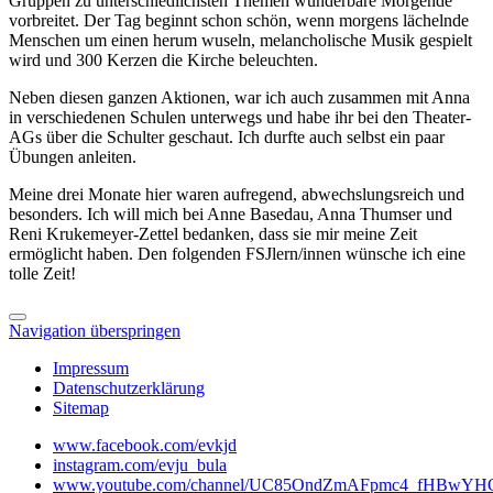
Gruppen zu unterschiedlichsten Themen wunderbare Morgende
vorbreitet. Der Tag beginnt schon schön, wenn morgens lächelnde
Menschen um einen herum wuseln, melancholische Musik gespielt
wird und 300 Kerzen die Kirche beleuchten.
Neben diesen ganzen Aktionen, war ich auch zusammen mit Anna
in verschiedenen Schulen unterwegs und habe ihr bei den Theater-
AGs über die Schulter geschaut. Ich durfte auch selbst ein paar
Übungen anleiten.
Meine drei Monate hier waren aufregend, abwechslungsreich und
besonders. Ich will mich bei Anne Basedau, Anna Thumser und
Reni Krukemeyer-Zettel bedanken, dass sie mir meine Zeit
ermöglicht haben. Den folgenden FSJlern/innen wünsche ich eine
tolle Zeit!
Navigation überspringen
Impressum
Datenschutzerklärung
Sitemap
www.facebook.com/evkjd
instagram.com/evju_bula
www.youtube.com/channel/UC85OndZmAFpmc4_fHBwYHO