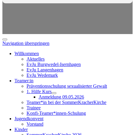
Navigation überspringen
Willkommen
Aktuelles
EvJu Burgwedel-Isernhagen
EvJu Langenhagen
EvJu Wedemark
Teamer:in
Präventionsschulung sexualisierter Gewalt
1. Hilfe Kurs
Anmeldung 09.05.2026
Teamer*in bei der SommerKracherKirche
Trainee
Konfi-Teamer*innen-Schulung
Jugendkonvent
Vorstand
Kinder
SommerKracherKirche 2026