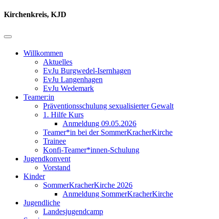
Kirchenkreis, KJD
Willkommen
Aktuelles
EvJu Burgwedel-Isernhagen
EvJu Langenhagen
EvJu Wedemark
Teamer:in
Präventionsschulung sexualisierter Gewalt
1. Hilfe Kurs
Anmeldung 09.05.2026
Teamer*in bei der SommerKracherKirche
Trainee
Konfi-Teamer*innen-Schulung
Jugendkonvent
Vorstand
Kinder
SommerKracherKirche 2026
Anmeldung SommerKracherKirche
Jugendliche
Landesjugendcamp